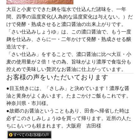
大豆と小麦でできた麹を塩水で仕込んだ諸味を、一年
間、四季の温度変化(人為的な温度変化は与えない。）だ
けで発酵・熟成させると濃口醤油の出来上がりです。
「さい仕込みしょうゆ」は、この濃口醤油で、もう一度
麹を仕込み、さらに一・二年かけて発酵・熟成させる醸
造法です。
「さい仕込み」をすることで、濃口醤油に比べ大豆・小
麦の使用量が２倍！その為、旨味がより濃厚で食塩分も
控えめで美味しい贅沢なお醤油に仕上がっています。
お客様の声をいただいております
●目玉焼きには、「さしみ」と決めています！濃厚な醤
油と黄身がよくあいます。たまごかけご飯もこれです。
神奈川県・市川様。
●故郷のお醤油ということもあり、田舎へ帰省した時は
必ずこのさしみしょうゆを買って帰ります。近所の人た
ちにもいつも頼まれます。大阪府 吉田様