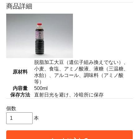
商品詳細
脱脂加工大豆（遺伝子組み換えでない）、
小麦、食塩、アミノ酸液、液糖（三温糖、
原材料
水飴）、アルコール、調味料（アミノ酸
等）
内容量
500ml
保存方法
直射日光を避け、冷暗所に保存
個数
本